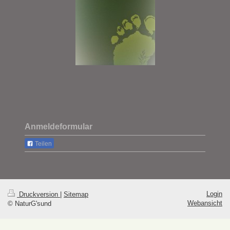
Anmeldeformular
Teilen
Login
Druckversion
|
Sitemap
Webansicht
© NaturG'sund